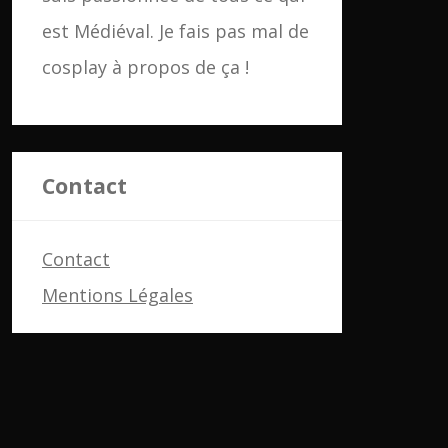
est Médiéval. Je fais pas mal de
cosplay à propos de ça !
Contact
Contact
Mentions Légales