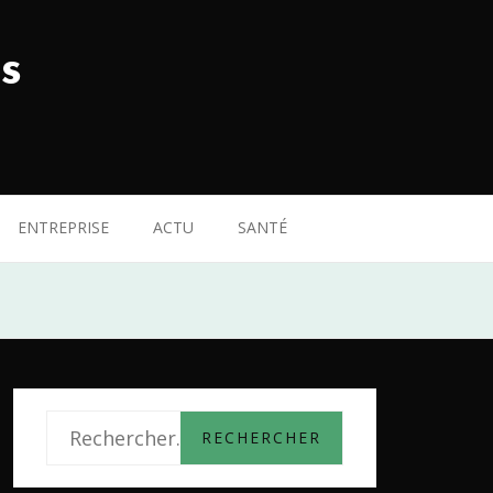
s
ENTREPRISE
ACTU
SANTÉ
R
e