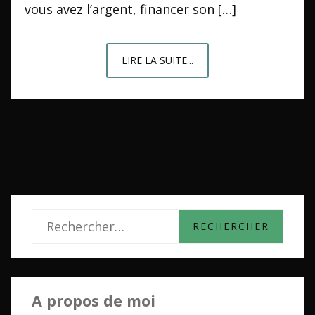
vous avez l’argent, financer son […]
LES
LIRE LA SUITE...
MEILLEURS
SOLUTIONS
POUR
FINANCER
SA
NOUVELLE
VOITURE
R
e
c
h
A propos de moi