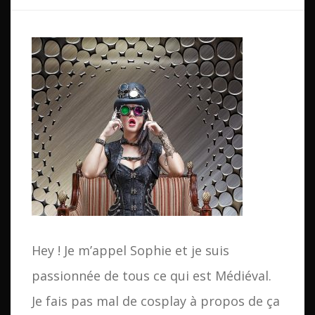
e
r
c
h
e
r
:
Hey ! Je m’appel Sophie et je suis
passionnée de tous ce qui est Médiéval.
Je fais pas mal de cosplay à propos de ça