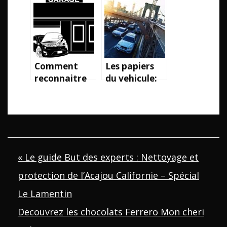
Comment
Les papiers
reconnaitre
du vehicule:
un bon
ce qu’il faut
garagiste
savoir!
pour reparer
son vehicule ?
Navigation
« Le guide But des experts : Nettoyage et
protection de l’Acajou Californie – Spécial
de
Le Lamentin
l’article
Decouvrez les chocolats Ferrero Mon cheri