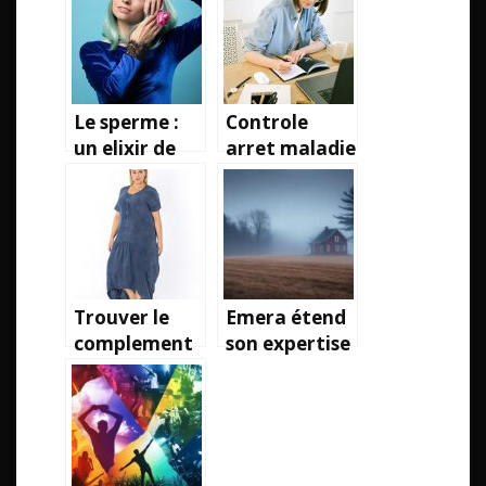
nutrition et
solides du
le maintien
marché?
de la santé?
Le sperme :
Controle
un elixir de
arret maladie
beaute et de
et vacances,
sante a
les regles
essayer
Trouver le
Emera étend
complement
son expertise
alimentaire
en
ideal pour
gérontologie
perdre du
au-delà des
poids
frontières
européennes