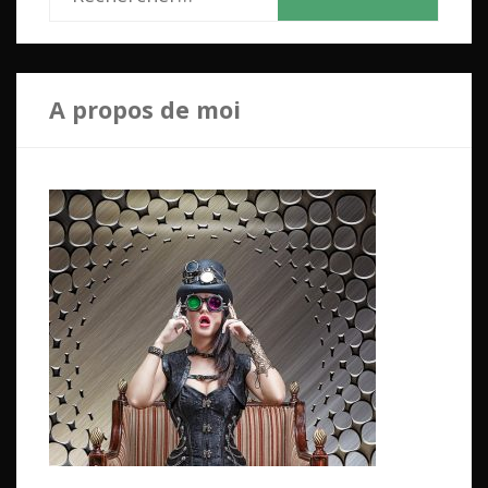
e
c
h
A propos de moi
e
r
c
h
e
r
: